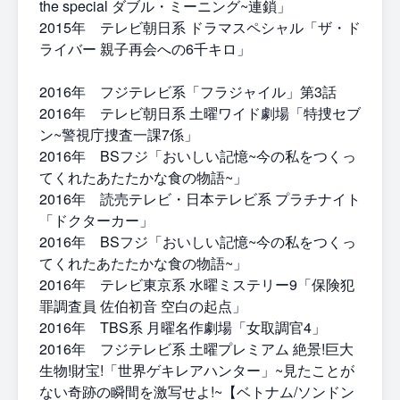
the special ダブル・ミーニング~連鎖」
2015年 テレビ朝日系 ドラマスペシャル「ザ・ド
ライバー 親子再会への6千キロ」
2016年 フジテレビ系「フラジャイル」第3話
2016年 テレビ朝日系 土曜ワイド劇場「特捜セブ
ン~警視庁捜査一課7係」
2016年 BSフジ「おいしい記憶~今の私をつくっ
てくれたあたたかな食の物語~」
2016年 読売テレビ・日本テレビ系 プラチナイト
「ドクターカー」
2016年 BSフジ「おいしい記憶~今の私をつくっ
てくれたあたたかな食の物語~」
2016年 テレビ東京系 水曜ミステリー9「保険犯
罪調査員 佐伯初音 空白の起点」
2016年 TBS系 月曜名作劇場「女取調官4」
2016年 フジテレビ系 土曜プレミアム 絶景!巨大
生物!財宝!「世界ゲキレアハンター」~見たことが
ない奇跡の瞬間を激写せよ!~【ベトナム/ソンドン