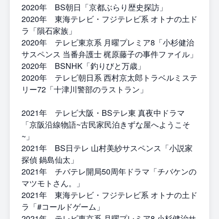
2020年 BS朝日「京都ぶらり歴史探訪」
2020年 東海テレビ・フジテレビ系 オトナの土ド
ラ「隕石家族」
2020年 テレビ東京系 月曜プレミア8「小杉健治
サスペンス 当番弁護士 梶原藤子の事件ファイル」
2020年 BSNHK「釣りびと万歳」
2020年 テレビ朝日系 西村京太郎トラベルミステ
リー72「十津川警部のラストラン」
2021年 テレビ大阪・BSテレ東 真夜中ドラマ
「京阪沿線物語~古民家民泊きずな屋へようこそ
~」
2021年 BS日テレ 山村美紗サスペンス「小説家
探偵 鍋島仙太」
2021年 チバテレ開局50周年ドラマ「チバケンの
マツモトさん。」
2021年 東海テレビ・フジテレビ系 オトナの土ド
ラ「#コールドゲーム」
2021年 テレビ東京系 月曜プレミア8 小杉健治サ