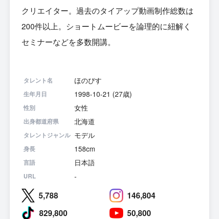
クリエイター。過去のタイアップ動画制作総数は
200件以上。ショートムービーを論理的に紐解く
セミナーなどを多数開講。
ほのぴす
タレント名
1998-10-21 (27歳)
生年月日
女性
性別
北海道
出身都道府県
モデル
タレントジャンル
158cm
身長
日本語
言語
-
URL
5,788
146,804
829,800
50,800